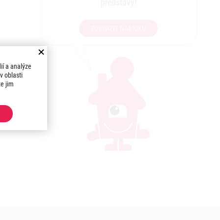
představy!
ZOBRAZIT NABÍDKU
ií a analýze
v oblasti
te jim