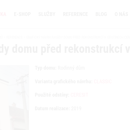
VKA
E-SHOP
SLUŽBY
REFERENCE
BLOG
O NÁS
MŮ
REFERENCE
GRAFICKÝ NÁVRH FASÁDY DOMU PŘED REKONSTRUKCÍ V ODSTÍNECH CER
ády domu před rekonstrukcí 
Typ domu:
Rodinný dům
Varianta grafického návrhu:
CLASSIC
Použité odstíny:
CERESIT
Datum realizace:
2019