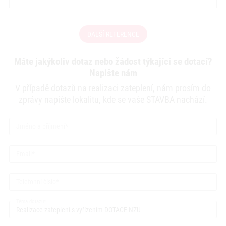
DALŠÍ REFERENCE
Máte jakýkoliv dotaz nebo žádost týkající se dotací?
Napište nám
V případě dotazů na realizaci zateplení, nám prosím do
zprávy napište lokalitu, kde se vaše STAVBA nachází.
Jméno a příjmení
Email
Telefonní číslo
Téma dotazu