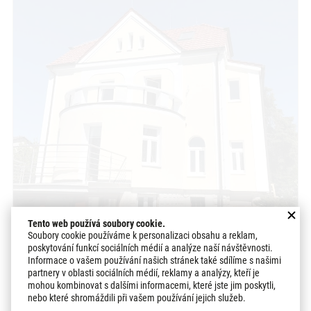
Tento web používá soubory cookie.
Soubory cookie používáme k personalizaci obsahu a reklam,
poskytování funkcí sociálních médií a analýze naší návštěvnosti.
Informace o vašem používání našich stránek také sdílíme s našimi
Realizace zateplení RD paropropustným
partnery v oblasti sociálních médií, reklamy a analýzy, kteří je
polystyrenem Říčany | STAVBA 191010
mohou kombinovat s dalšími informacemi, které jste jim poskytli,
nebo které shromáždili při vašem používání jejich služeb.
PROHLÉDNOUT