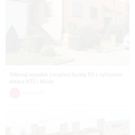
Odborný posudek zateplení fasády RD s vyřízením
dotace NZÚ | Měnín
PROHLÉDNOUT