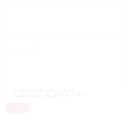
Adresa stavby
Zpráva pro nás
Souhlasím se zpracováním osobních údajů
Podmínky soukromí
a
použití
Google reCAPTCHA
ODESLAT