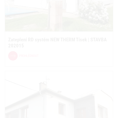
Zateplení RD systém NEW THERM Tísek | STAVBA
202015
PROHLÉDNOUT