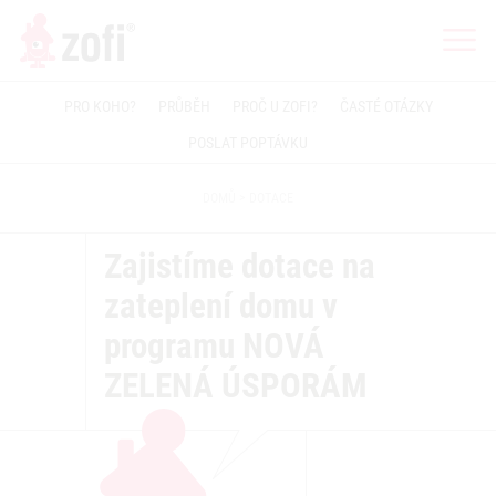
PRO KOHO?
PRŮBĚH
PROČ U ZOFI?
ČASTÉ OTÁZKY
POSLAT POPTÁVKU
DOMŮ
DOTACE
Zajistíme dotace na
zateplení domu v
programu NOVÁ
ZELENÁ ÚSPORÁM