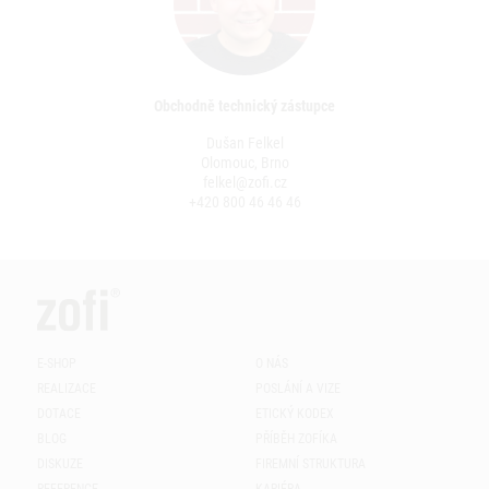
Obchodně technický zástupce
Dušan Felkel
Olomouc, Brno
felkel@zofi.cz
+420 800 46 46 46
E-SHOP
O NÁS
REALIZACE
POSLÁNÍ A VIZE
DOTACE
ETICKÝ KODEX
BLOG
PŘÍBĚH ZOFÍKA
DISKUZE
FIREMNÍ STRUKTURA
REFERENCE
KARIÉRA