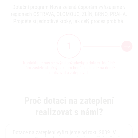
Dotační program Nová zelená úsporám vyřizujeme v
regionech OSTRAVA, OLOMOUC, ZLÍN, BRNO, PRAHA.
Projděte si jednotlivé kroky, jak celý proces probíhá.
1
Next
Kontaktujte nás se svými požadavky a dotazy. Ideálně
Vyzv
nám zašlete stručný seznam bodů co chcete na domě
výpoče
realizovat a zateplovat.
Proč dotaci na zateplení
realizovat s námi?
Dotace na zateplení vyřizujeme od roku 2009. V