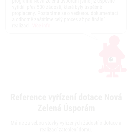
programu Nová zelená úsporám jsme již úspěšně
vyřídili přes 500 žádostí, které byly úspěšně
proplaceny. Postaráme se o veškerou dokumentaci
a odborně zaštítíme celý proces až po finální
realizaci.
Více info
Reference vyřízení dotace Nová
Zelená Úsporám
Máme za sebou stovky vyřízených žádostí o dotace a
realizací zateplení domu.