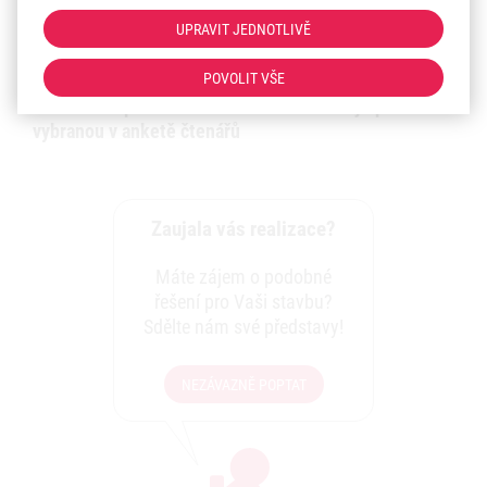
UPRAVIT JEDNOTLIVĚ
Náklady na realizaci:
14 mil. Kč
TOP 10 v soutěži panelák roku 2016
POVOLIT VŠE
Cena časopisu PANEL PLUS za nejlepší fasádu
vybranou v anketě čtenářů
Zaujala vás realizace?
Máte zájem o podobné
řešení pro Vaši stavbu?
Sdělte nám své představy!
NEZÁVAZNĚ POPTAT