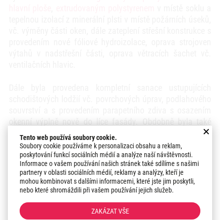
hlavní ploše
,
extrudovaným polystyrenem
v místě soklu a
tepelnou izolací z minerální plsti v místě požárních úseků,
vč. výměny části oken, dále zateplení střešní konstrukce s
provedením nové fóliové hydroizolace, oprava strojoven
výtahů v nadstřešní části, oprava větracích šachet vč.
ventilačních hlavic.
Dále byla provedena kompletní sanace ustupujících
schodištových lodžií vč. povrchových úprav, podlahového
souvrství a s provedením parapetního zdiva s osazením
okenní výplně nově do líce fasády. Obdobně byla také
kompletně opravena konstrukce předsazených
Tento web používá soubory cookie.
balkonových lodžií vč. nového podlahového souvrství a
Soubory cookie používáme k personalizaci obsahu a reklam,
výměny stávajícího zábradlí za hliníkové.
poskytování funkcí sociálních médií a analýze naší návštěvnosti.
Informace o vašem používání našich stránek také sdílíme s našimi
partnery v oblasti sociálních médií, reklamy a analýzy, kteří je
V neposlední řadě prošly kompletní opravou vstupní
mohou kombinovat s dalšími informacemi, které jste jim poskytli,
prostory s provedením nových povrchů stěn a podlah,
nebo které shromáždili při vašem používání jejich služeb.
nové řešení poštovních schránek, SAT a TV rozvody,
ZAKÁZAT VŠE
osvětlení a odvodnění.