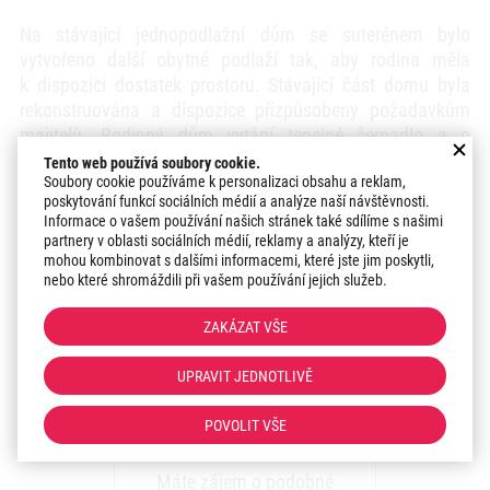
Na stávající jednopodlažní dům se suterénem bylo
vytvořeno další obytné podlaží tak, aby rodina měla
k dispozici dostatek prostoru. Stávající část domu byla
rekonstruována a dispozice přizpůsobeny požadavkům
majitelů. Rodinný dům vytápí tepelné čerpadlo a o
výměnu vzduchu je postaráno mechanicky větrací
Tento web používá soubory cookie.
Soubory cookie používáme k personalizaci obsahu a reklam,
jednotkou se zpětným získáváním tepla.
poskytování funkcí sociálních médií a analýze naší návštěvnosti.
Informace o vašem používání našich stránek také sdílíme s našimi
Vzhled domu tvoří čisté, jednoduché linie v kombinaci s
partnery v oblasti sociálních médií, reklamy a analýzy, kteří je
bílou fasádní omítkou, dřevěným a kamenným obkladem.
mohou kombinovat s dalšími informacemi, které jste jim poskytli,
nebo které shromáždili při vašem používání jejich služeb.
Oblast podpory A.3 vč. kotlíkové dotace
ZAKÁZAT VŠE
CELKOVÁ VÝŠE DOTACE:
843 060 Kč
UPRAVIT JEDNOTLIVĚ
POVOLIT VŠE
Zaujala vás realizace?
Máte zájem o podobné