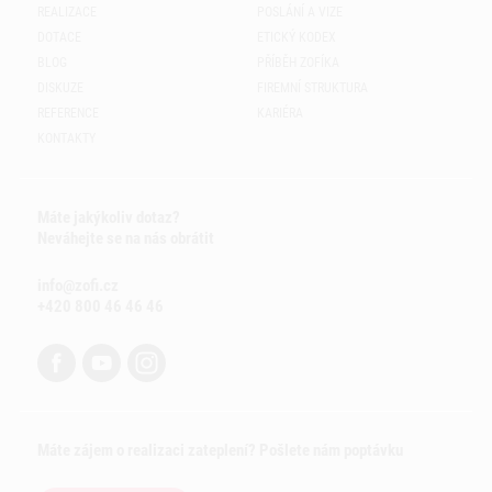
REALIZACE
POSLÁNÍ A VIZE
DOTACE
ETICKÝ KODEX
BLOG
PŘÍBĚH ZOFÍKA
DISKUZE
FIREMNÍ STRUKTURA
REFERENCE
KARIÉRA
KONTAKTY
Máte jakýkoliv dotaz?
Neváhejte se na nás obrátit
info@zofi.cz
+420 800 46 46 46
Máte zájem o realizaci zateplení? Pošlete nám poptávku