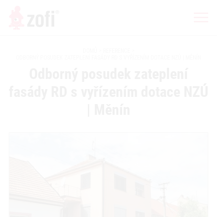
DOMŮ
REFERENCE
ODBORNÝ POSUDEK ZATEPLENÍ FASÁDY RD S VYŘÍZENÍM DOTACE NZÚ | MĚNÍN
Odborný posudek zateplení
fasády RD s vyřízením dotace NZÚ
| Měnín