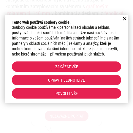
kontaktním zateplovacím systémem s
grafitovým
izolantem tl. 140 mm
v kombinaci s deskami z
fenolické
pěny tl. 80 mm
, dále byl zateplen strop nad 2. NP
Tento web používá soubory cookie.
minerální vatou tl. 280 mm.
Soubory cookie používáme k personalizaci obsahu a reklam,
poskytování funkcí sociálních médií a analýze naší návštěvnosti.
Informace o vašem používání našich stránek také sdílíme s našimi
Oblast podpory A.0
partnery v oblasti sociálních médií, reklamy a analýzy, kteří je
mohou kombinovat s dalšími informacemi, které jste jim poskytli,
nebo které shromáždili při vašem používání jejich služeb.
CELKOVÁ VÝŠE DOTACE:
173 450 Kč
ZAKÁZAT VŠE
Zaujala vás realizace?
UPRAVIT JEDNOTLIVĚ
Máte zájem o podobné
řešení pro Vaši stavbu?
POVOLIT VŠE
Sdělte nám své představy!
NEZÁVAZNĚ POPTAT