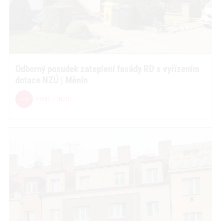
Odborný posudek zateplení fasády RD s vyřízením
dotace NZÚ | Měnín
PROHLÉDNOUT