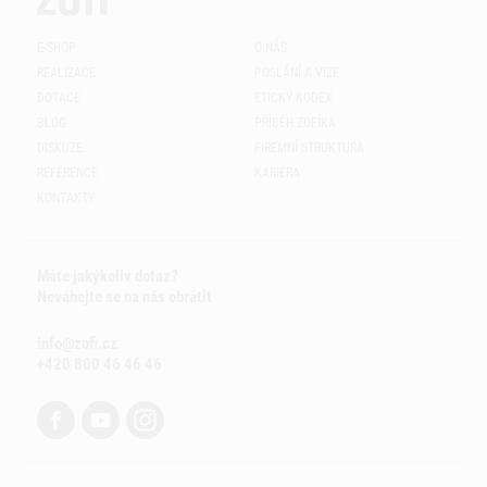
E-SHOP
O NÁS
REALIZACE
POSLÁNÍ A VIZE
DOTACE
ETICKÝ KODEX
BLOG
PŘÍBĚH ZOFÍKA
DISKUZE
FIREMNÍ STRUKTURA
REFERENCE
KARIÉRA
KONTAKTY
Máte jakýkoliv dotaz?
Neváhejte se na nás obrátit
info@zofi.cz
+420 800 46 46 46