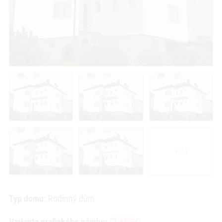
+24
Typ domu:
Rodinný dům
Varianta grafického návrhu:
CLASSIC