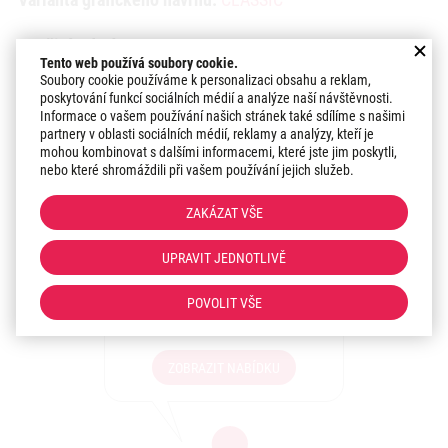
Použité odstíny:
CERESIT
NEBRASKA | AFRICA |
Tento web používá soubory cookie.
MADEIRA
Soubory cookie používáme k personalizaci obsahu a reklam,
poskytování funkcí sociálních médií a analýze naší návštěvnosti.
Datum realizace:
2019
Informace o vašem používání našich stránek také sdílíme s našimi
partnery v oblasti sociálních médií, reklamy a analýzy, kteří je
mohou kombinovat s dalšími informacemi, které jste jim poskytli,
nebo které shromáždili při vašem používání jejich služeb.
Zaujal vás tento grafický
návrh?
ZAKÁZAT VŠE
Máte zájem o podobný
UPRAVIT JEDNOTLIVĚ
grafický návrh Vaší
fasády? Sdělte nám své
POVOLIT VŠE
představy!
ZOBRAZIT NABÍDKU