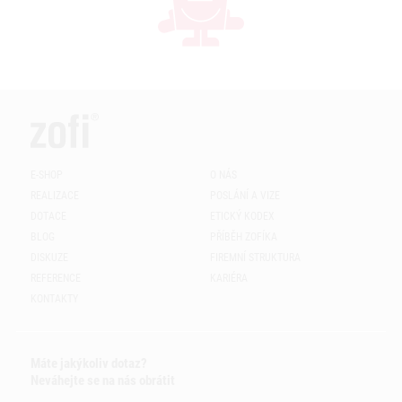
E-SHOP
O NÁS
REALIZACE
POSLÁNÍ A VIZE
DOTACE
ETICKÝ KODEX
BLOG
PŘÍBĚH ZOFÍKA
DISKUZE
FIREMNÍ STRUKTURA
REFERENCE
KARIÉRA
KONTAKTY
Máte jakýkoliv dotaz?
Neváhejte se na nás obrátit