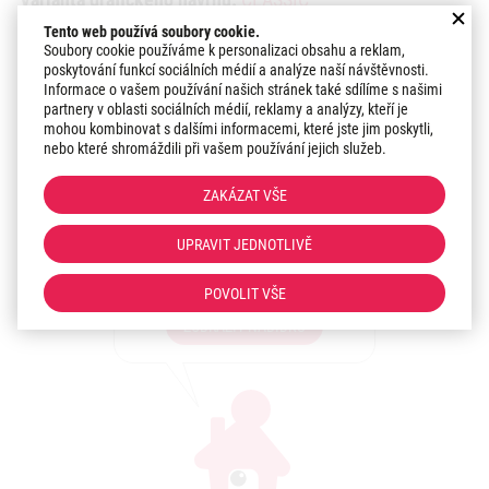
Tento web používá soubory cookie.
Datum realizace:
2019
Soubory cookie používáme k personalizaci obsahu a reklam,
poskytování funkcí sociálních médií a analýze naší návštěvnosti.
Informace o vašem používání našich stránek také sdílíme s našimi
partnery v oblasti sociálních médií, reklamy a analýzy, kteří je
Zaujal vás tento grafický
mohou kombinovat s dalšími informacemi, které jste jim poskytli,
návrh?
nebo které shromáždili při vašem používání jejich služeb.
Máte zájem o podobný
ZAKÁZAT VŠE
grafický návrh Vaší
fasády? Sdělte nám své
UPRAVIT JEDNOTLIVĚ
představy!
POVOLIT VŠE
ZOBRAZIT NABÍDKU