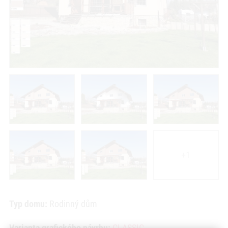
+1
Typ domu:
Rodinný dům
Varianta grafického návrhu:
CLASSIC