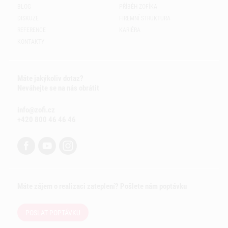
BLOG
PŘÍBĚH ZOFÍKA
DISKUZE
FIREMNÍ STRUKTURA
REFERENCE
KARIÉRA
KONTAKTY
Máte jakýkoliv dotaz?
Neváhejte se na nás obrátit
info@zofi.cz
+420 800 46 46 46
Máte zájem o realizaci zateplení? Pošlete nám poptávku
POSLAT POPTÁVKU