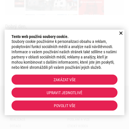
Dobrý den,
Tento web používá soubory cookie.
Romana zpovídala Olomoucká drbna. V článku, který
Soubory cookie používáme k personalizaci obsahu a reklam,
právě tento týden vyšel na populárním Olomouckém
poskytování funkcí sociálních médií a analýze naší návštěvnosti.
Informace o vašem používání našich stránek také sdílíme s našimi
webu, najdete krátké představení našich služeb a celkovou
partnery v oblasti sociálních médií, reklamy a analýzy, kteří je
vizi ZOFI fasády s.r.o. Přejeme pěkné čtení.
mohou kombinovat s dalšími informacemi, které jste jim poskytli,
nebo které shromáždili při vašem používání jejich služeb.
Článek
ZDE
ZAKÁZAT VŠE
UPRAVIT JEDNOTLIVĚ
POVOLIT VŠE
E-SHOP
O NÁS
REALIZACE
POSLÁNÍ A VIZE
DOTACE
ETICKÝ KODEX