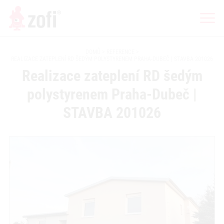
DOMŮ
REFERENCE
REALIZACE ZATEPLENÍ RD ŠEDÝM POLYSTYRENEM PRAHA-DUBEČ | STAVBA 201026
Realizace zateplení RD šedým
polystyrenem Praha-Dubeč |
STAVBA 201026