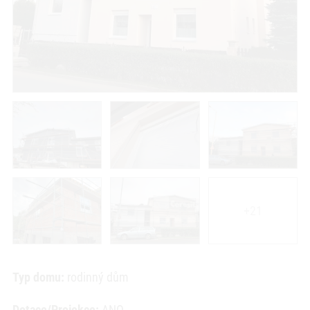
+21
Typ domu:
rodinný dům
Dotace/Projekce:
ANO