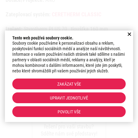
Zateplovací systém:
CERETHERM CLASSIC
Izolant:
Styrotherm PLUS 70 , tloušťka 160 mm
Tento web používá soubory cookie.
Povrchová úprava:
Silikonová omítka Ceresit CT 74 1,5
Soubory cookie používáme k personalizaci obsahu a reklam,
poskytování funkcí sociálních médií a analýze naší návštěvnosti.
mm
Informace o vašem používání našich stránek také sdílíme s našimi
partnery v oblasti sociálních médií, reklamy a analýzy, kteří je
Datum realizace:
2020
mohou kombinovat s dalšími informacemi, které jste jim poskytli,
nebo které shromáždili při vašem používání jejich služeb.
Region:
Střední čechy
ZAKÁZAT VŠE
UPRAVIT JEDNOTLIVĚ
Zaujal vás náš přístup k
realizacím?
POVOLIT VŠE
Máte zájem o podobné
řešení pro vaši stavbu?
Sdělte nám své představy!