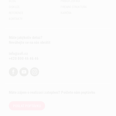
BLOG
PŘÍBĚH ZOFÍKA
DISKUZE
FIREMNÍ STRUKTURA
REFERENCE
KARIÉRA
KONTAKTY
Máte jakýkoliv dotaz?
Neváhejte se na nás obrátit
info@zofi.cz
+420 800 46 46 46
Máte zájem o realizaci zateplení? Pošlete nám poptávku
POSLAT POPTÁVKU