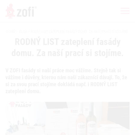
DOMŮ
BLOG
RODNÝ LIST ZATEPLENÍ FASÁDY DOMU. ZA NAŠÍ PRACÍ SI STOJÍME.
RODNÝ LIST zateplení fasády
domu. Za naší prací si stojíme.
V ZOFI fasády si naší práce moc vážíme. Stejně tak si
vážíme i důvěry, kterou nám naši zákazníci dávají. To, že
si za svou prací stojíme dokládá např. i RODNÝ LIST
zateplení domu.