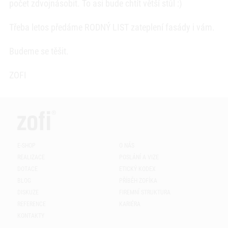
počet zdvojnásobit. To asi bude chtít větší stůl :)
Třeba letos předáme RODNÝ LIST zateplení fasády i vám.
Budeme se těšit.
ZOFI
E-SHOP
O NÁS
REALIZACE
POSLÁNÍ A VIZE
DOTACE
ETICKÝ KODEX
BLOG
PŘÍBĚH ZOFÍKA
DISKUZE
FIREMNÍ STRUKTURA
REFERENCE
KARIÉRA
KONTAKTY