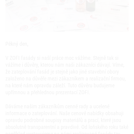
Pěkný den,
V ZOFI fasády si naší práce moc vážíme. Stejně tak si
vážíme i důvěry, kterou nám naši zákazníci dávají. Víme,
že zateplování fasád je stejně jako jiné stavební obory
založeno na důvěře mezi zákazníkem a realizační firmou,
na které nám opravdu záleží. Tuto důvěru budujeme
upřímnou a přehlednou prezentací ZOFI.
Dáváme našim zákazníkům cenné rady a ucelené
informace o zateplování. Naše cenové nabídky obsahuji
opravdu podrobné soupisy materiálů a prací, které jsou
absolutně transparentní a pravdivé. Od loňského roku také
například vystavujeme na námi realizované fasády tzv.