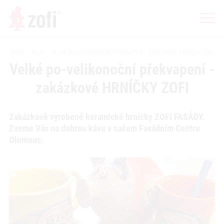
DOMŮ
BLOG
VELKÉ PO-VELIKONOČNÍ PŘEKVAPENÍ - ZAKÁZKOVÉ HRNÍČKY ZOFI
Velké po-velikonoční překvapení -
zakázkové HRNÍČKY ZOFI
Zakázkově vyrobené keramické hrníčky ZOFI FASÁDY.
Zveme Vás na dobrou kávu v našem Fasádním Centru
Olomouc.