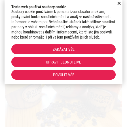
Na další výrobky paní Horecké se můžete podívat přímo
na webu
www.keramikastramberk.cz
Tento web používá soubory cookie.
Soubory cookie používáme k personalizaci obsahu a reklam,
poskytování funkcí sociálních médií a analýze naší návštěvnosti.
Z takového hrníčku Vám bude káva u nás opravdu
Informace o vašem používání našich stránek také sdílíme s našimi
chutnat. Navštivte nás, budeme se těšit. :)
partnery v oblasti sociálních médií, reklamy a analýzy, kteří je
mohou kombinovat s dalšími informacemi, které jste jim poskytli,
nebo které shromáždili při vašem používání jejich služeb.
ZOFI
ZAKÁZAT VŠE
UPRAVIT JEDNOTLIVĚ
POVOLIT VŠE