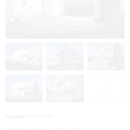
+29
Typ domu:
Kulturní dům
Zateplovací systém:
CAPAROL WOOL