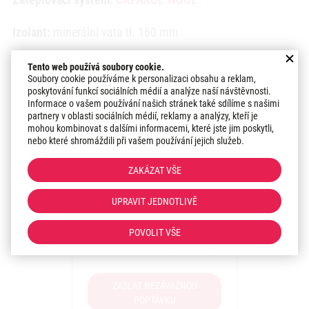
Izolant:
minerální vata tl. 160 mm
Povrchová úprava:
CARBOPOR REIBPUTZ
Tento web používá soubory cookie.
Soubory cookie používáme k personalizaci obsahu a reklam,
poskytování funkcí sociálních médií a analýze naší návštěvnosti.
Datum realizace:
2022
Informace o vašem používání našich stránek také sdílíme s našimi
partnery v oblasti sociálních médií, reklamy a analýzy, kteří je
Region:
Morava
mohou kombinovat s dalšími informacemi, které jste jim poskytli,
nebo které shromáždili při vašem používání jejich služeb.
Máte zájem o realizaci
ZAKÁZAT VŠE
zateplení?
UPRAVIT JEDNOTLIVĚ
Máte zájem o podobné
řešení pro vaši stavbu?
POVOLIT VŠE
Sdělte nám své představy!
ZASLAT NEZÁVAZNOU
POPTÁVKU