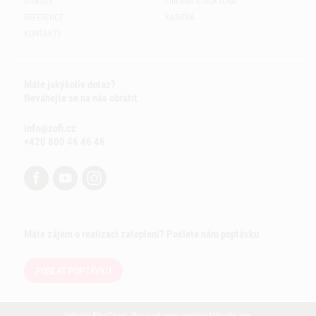
DISKUZE
FIREMNÍ STRUKTURA
REFERENCE
KARIÉRA
KONTAKTY
Máte jakýkoliv dotaz?
Neváhejte se na nás obrátit
info@zofi.cz
+420 800 46 46 46
Máte zájem o realizaci zateplení? Pošlete nám poptávku
POSLAT POPTÁVKU
Vytvořil
BlueGhost
. Pro nastavení cookies klikněte
zde
.