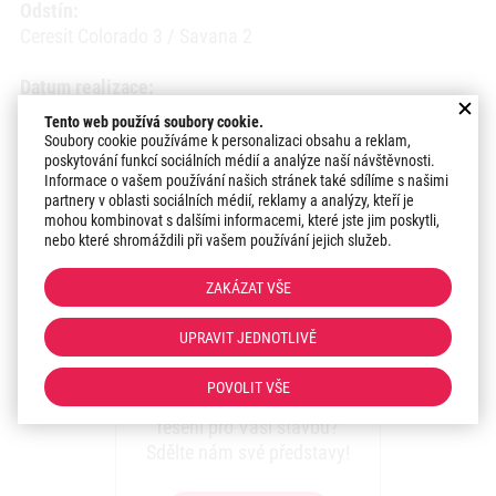
Odstín:
Ceresit Colorado 3 / Savana 2
Datum realizace:
2016
Tento web používá soubory cookie.
Soubory cookie používáme k personalizaci obsahu a reklam,
poskytování funkcí sociálních médií a analýze naší návštěvnosti.
Region:
Informace o vašem používání našich stránek také sdílíme s našimi
Olomoucký kraj
partnery v oblasti sociálních médií, reklamy a analýzy, kteří je
mohou kombinovat s dalšími informacemi, které jste jim poskytli,
nebo které shromáždili při vašem používání jejich služeb.
Hodnocení zákazníka:
Referenční list
ZAKÁZAT VŠE
UPRAVIT JEDNOTLIVĚ
Zaujala vás realizace?
POVOLIT VŠE
Máte zájem o podobné
řešení pro Vaši stavbu?
Sdělte nám své představy!