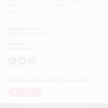
DISKUZE
FIREMNÍ STRUKTURA
REFERENCE
KARIÉRA
KONTAKTY
Máte jakýkoliv dotaz?
Neváhejte se na nás obrátit
info@zofi.cz
+420 800 46 46 46
Máte zájem o realizaci zateplení? Pošlete nám poptávku
POSLAT POPTÁVKU
Vytvořil
BlueGhost
. Pro nastavení cookies klikněte
zde
.