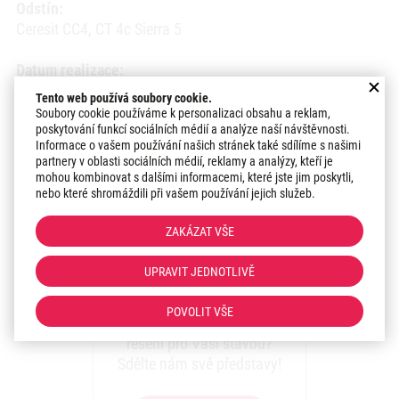
Odstín:
Ceresit CC4, CT 4c Sierra 5
Datum realizace:
2017
Tento web používá soubory cookie.
Soubory cookie používáme k personalizaci obsahu a reklam,
poskytování funkcí sociálních médií a analýze naší návštěvnosti.
Region:
Informace o vašem používání našich stránek také sdílíme s našimi
Olomoucký kraj
partnery v oblasti sociálních médií, reklamy a analýzy, kteří je
mohou kombinovat s dalšími informacemi, které jste jim poskytli,
nebo které shromáždili při vašem používání jejich služeb.
Hodnocení zákazníka:
Referenční list
ZAKÁZAT VŠE
UPRAVIT JEDNOTLIVĚ
Zaujala vás realizace?
POVOLIT VŠE
Máte zájem o podobné
řešení pro Vaši stavbu?
Sdělte nám své představy!