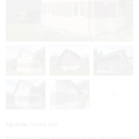
+8
Typ domu:
rodinný dům
Zateplovací systém:
Baumit Open Therm, bílý polystyren