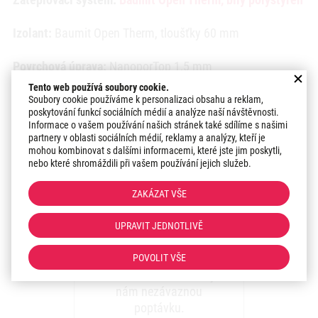
Izolant:
Baumit Open Therm, tloušťky 60 mm
Povrchová úprava:
NanoporTop 1,5 mm
Tento web používá soubory cookie.
Odstín:
0388, 0382
Soubory cookie používáme k personalizaci obsahu a reklam,
poskytování funkcí sociálních médií a analýze naší návštěvnosti.
Informace o vašem používání našich stránek také sdílíme s našimi
Datum realizace:
2021
partnery v oblasti sociálních médií, reklamy a analýzy, kteří je
mohou kombinovat s dalšími informacemi, které jste jim poskytli,
nebo které shromáždili při vašem používání jejich služeb.
Region:
Morava
ZAKÁZAT VŠE
Zaujal vás náš přístup k
UPRAVIT JEDNOTLIVĚ
realizacím?
Plánujete zateplení
POVOLIT VŠE
rodinného domu? Zadejte
nám nezávaznou
poptávku.