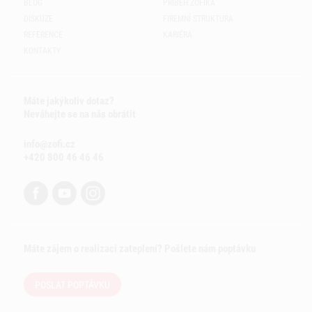
BLOG
PŘÍBĚH ZOFÍKA
DISKUZE
FIREMNÍ STRUKTURA
REFERENCE
KARIÉRA
KONTAKTY
Máte jakýkoliv dotaz?
Neváhejte se na nás obrátit
info@zofi.cz
+420 800 46 46 46
Máte zájem o realizaci zateplení? Pošlete nám poptávku
POSLAT POPTÁVKU