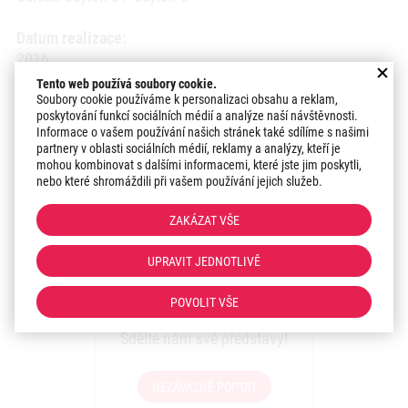
Datum realizace:
2016
Tento web používá soubory cookie.
Region:
Soubory cookie používáme k personalizaci obsahu a reklam,
poskytování funkcí sociálních médií a analýze naší návštěvnosti.
Olomoucký kraj
Informace o vašem používání našich stránek také sdílíme s našimi
partnery v oblasti sociálních médií, reklamy a analýzy, kteří je
mohou kombinovat s dalšími informacemi, které jste jim poskytli,
Hodnocení zákazníka:
Referenční list
nebo které shromáždili při vašem používání jejich služeb.
ZAKÁZAT VŠE
Zaujala vás realizace?
UPRAVIT JEDNOTLIVĚ
Máte zájem o podobné
POVOLIT VŠE
řešení pro Vaši stavbu?
Sdělte nám své představy!
NEZÁVAZNĚ POPTAT