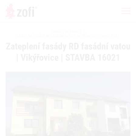
DOMŮ
REFERENCE
ZATEPLENÍ FASÁDY RD FASÁDNÍ VATOU | VIKÝŘOVICE | STAVBA 16021
Zateplení fasády RD fasádní vatou
| Vikýřovice | STAVBA 16021