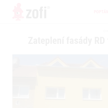
POPTÁ
DO
Zateplení fasády RD