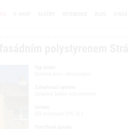
VKA
E-SHOP
SLUŽBY
REFERENCE
BLOG
O NÁS
MŮ
REFERENCE
ZATEPLENÍ FASÁDY RD FASÁDNÍM POLYSTYRENEM STRÁŽNICE | STAVBA 
 fasádním polystyrenem Str
Typ domu:
Rodinný dům - rekonstrukce
Zateplovací systém:
Zateplení šedým polystyrenem
Izolant:
Bílý polystyren EPS 70 F
Povrchová úprava: