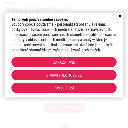
Odstín:
Baumit 0032 / MosaikTop M315
Tento web používá soubory cookie.
Datum realizace:
Soubory cookie používáme k personalizaci obsahu a reklam,
2015
poskytování funkcí sociálních médií a analýze naší návštěvnosti.
Informace o vašem používání našich stránek také sdílíme s našimi
partnery v oblasti sociálních médií, reklamy a analýzy, kteří je
Region:
mohou kombinovat s dalšími informacemi, které jste jim poskytli,
Zlínský kraj
nebo které shromáždili při vašem používání jejich služeb.
ZAKÁZAT VŠE
Zaujala vás realizace?
UPRAVIT JEDNOTLIVĚ
Máte zájem o podobné
řešení pro Vaši stavbu?
POVOLIT VŠE
Sdělte nám své představy!
NEZÁVAZNĚ POPTAT