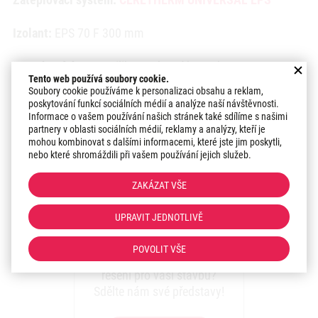
Izolant:
EPS 70 F 300 mm
Povrchová úprava:
Silikonová omítka Weber PAS 1,5 mm
Tento web používá soubory cookie.
Soubory cookie používáme k personalizaci obsahu a reklam,
Odstín:
SE4A
poskytování funkcí sociálních médií a analýze naší návštěvnosti.
Informace o vašem používání našich stránek také sdílíme s našimi
partnery v oblasti sociálních médií, reklamy a analýzy, kteří je
Datum realizace:
2021
mohou kombinovat s dalšími informacemi, které jste jim poskytli,
nebo které shromáždili při vašem používání jejich služeb.
Region:
Praha s střední Čechy
ZAKÁZAT VŠE
Zaujal vás náš přístup k
UPRAVIT JEDNOTLIVĚ
realizacím?
POVOLIT VŠE
Máte zájem o podobné
řešení pro vaši stavbu?
Sdělte nám své představy!