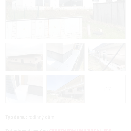
+17
Typ domu:
rodinný dům
Zateplovací systém:
CERETHERM UNIVERSAL EPS