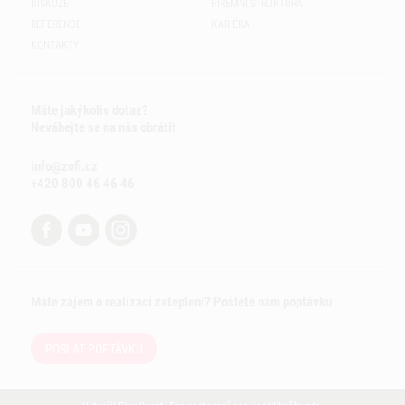
DISKUZE
FIREMNÍ STRUKTURA
REFERENCE
KARIÉRA
KONTAKTY
Máte jakýkoliv dotaz?
Neváhejte se na nás obrátit
info@zofi.cz
+420 800 46 46 46
Máte zájem o realizaci zateplení? Pošlete nám poptávku
POSLAT POPTÁVKU