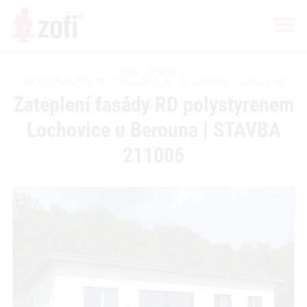
DOMŮ
REFERENCE
ZATEPLENÍ FASÁDY RD POLYSTYRENEM LOCHOVICE U BEROUNA | STAVBA 211006
Zateplení fasády RD polystyrenem
Lochovice u Berouna | STAVBA
211006