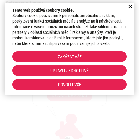
Datum realizace:
2016
Tento web používá soubory cookie.
Soubory cookie používáme k personalizaci obsahu a reklam,
poskytování funkcí sociálních médií a analýze naší návštěvnosti.
Region:
Informace o vašem používání našich stránek také sdílíme s našimi
Hlavní město Praha
partnery v oblasti sociálních médií, reklamy a analýzy, kteří je
mohou kombinovat s dalšími informacemi, které jste jim poskytli,
nebo které shromáždili při vašem používání jejich služeb.
Zaujala vás realizace?
ZAKÁZAT VŠE
Máte zájem o podobné
UPRAVIT JEDNOTLIVĚ
řešení pro Vaši stavbu?
Sdělte nám své představy!
POVOLIT VŠE
NEZÁVAZNĚ POPTAT