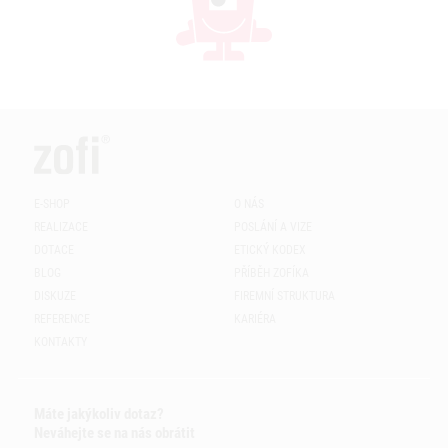
E-SHOP
O NÁS
REALIZACE
POSLÁNÍ A VIZE
DOTACE
ETICKÝ KODEX
BLOG
PŘÍBĚH ZOFÍKA
DISKUZE
FIREMNÍ STRUKTURA
REFERENCE
KARIÉRA
KONTAKTY
Máte jakýkoliv dotaz?
Neváhejte se na nás obrátit