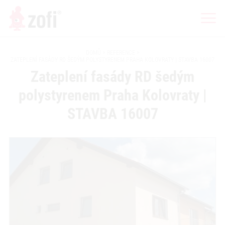
DOMŮ
REFERENCE
ZATEPLENÍ FASÁDY RD ŠEDÝM POLYSTYRENEM PRAHA KOLOVRATY | STAVBA 16007
Zateplení fasády RD šedým
polystyrenem Praha Kolovraty |
STAVBA 16007