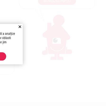
NEZÁVAZNĚ POPTAT
ií a analýze
v oblasti
te jim