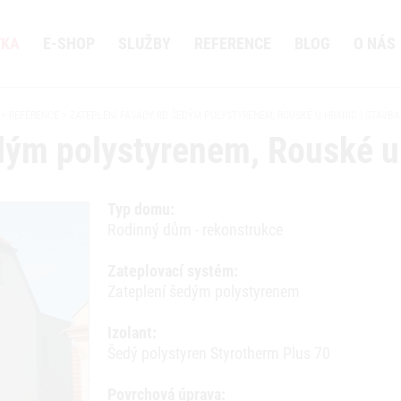
VKA
E-SHOP
SLUŽBY
REFERENCE
BLOG
O NÁS
REFERENCE
ZATEPLENÍ FASÁDY RD ŠEDÝM POLYSTYRENEM, ROUSKÉ U HRANIC | STAVBA
dým polystyrenem, Rouské 
Typ domu:
Rodinný dům - rekonstrukce
Zateplovací systém:
Zateplení šedým polystyrenem
Izolant:
Šedý polystyren Styrotherm Plus 70
Povrchová úprava: