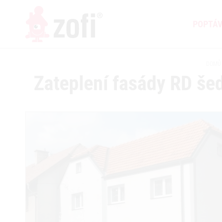
POPTÁ
DOMŮ
Zateplení fasády RD še