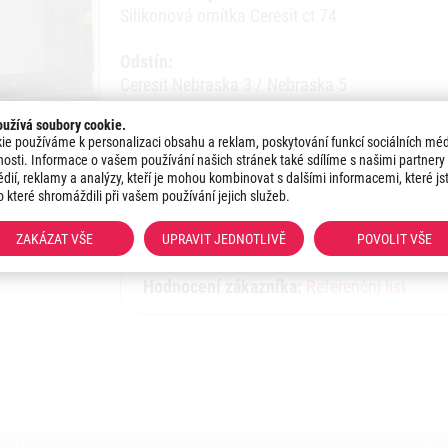
Silikonová omítka Ceresit ct 74
Odstín:
Ceresit Nebraska 3 / Nebraska 5
užívá soubory cookie.
Datum realizace:
ie používáme k personalizaci obsahu a reklam, poskytování funkcí sociálních méd
2016
nosti. Informace o vašem používání našich stránek také sdílíme s našimi partnery 
dií, reklamy a analýzy, kteří je mohou kombinovat s dalšími informacemi, které js
o které shromáždili při vašem používání jejich služeb.
Region:
Olomoucký kraj
ZAKÁZAT VŠE
UPRAVIT JEDNOTLIVĚ
POVOLIT VŠE
Hodnocení zákazníka:
Referenční list