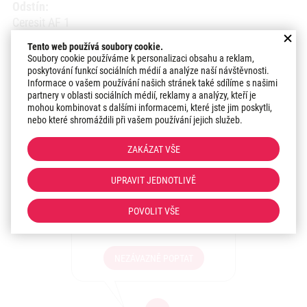
Odstín:
Ceresit AF 1
Tento web používá soubory cookie.
Datum realizace:
Soubory cookie používáme k personalizaci obsahu a reklam,
2014
poskytování funkcí sociálních médií a analýze naší návštěvnosti.
Informace o vašem používání našich stránek také sdílíme s našimi
partnery v oblasti sociálních médií, reklamy a analýzy, kteří je
Region:
mohou kombinovat s dalšími informacemi, které jste jim poskytli,
Hlavní město Praha
nebo které shromáždili při vašem používání jejich služeb.
ZAKÁZAT VŠE
Zaujala vás realizace?
UPRAVIT JEDNOTLIVĚ
Máte zájem o podobné
řešení pro Vaši stavbu?
POVOLIT VŠE
Sdělte nám své představy!
NEZÁVAZNĚ POPTAT