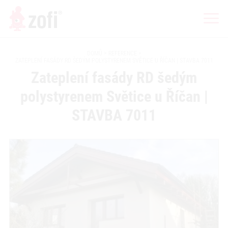
DOMŮ
REFERENCE
ZATEPLENÍ FASÁDY RD ŠEDÝM POLYSTYRENEM SVĚTICE U ŘÍČAN | STAVBA 7011
Zateplení fasády RD šedým
polystyrenem Světice u Říčan |
STAVBA 7011