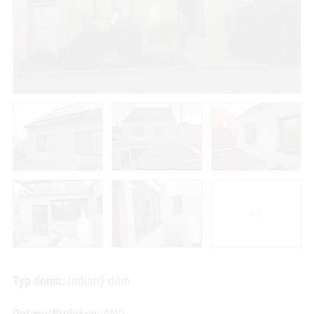
+7
Typ domu:
rodinný dům
Dotace/Projekce:
ANO