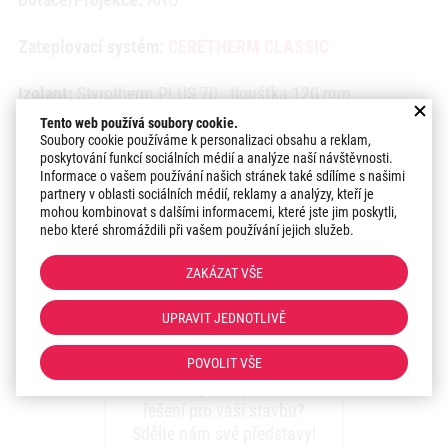
Zateplovací systém:
CERETHERM CLASSIC
Izolant:
Styrotherm PLUS 70 , tloušťka 120 mm
Tento web používá soubory cookie.
Povrchová úprava:
Silikonová omítka Ceresit CT 74 1,5
Soubory cookie používáme k personalizaci obsahu a reklam,
poskytování funkcí sociálních médií a analýze naší návštěvnosti.
mm
Informace o vašem používání našich stránek také sdílíme s našimi
partnery v oblasti sociálních médií, reklamy a analýzy, kteří je
Datum realizace:
2020
mohou kombinovat s dalšími informacemi, které jste jim poskytli,
nebo které shromáždili při vašem používání jejich služeb.
Region:
Brno
ZAKÁZAT VŠE
UPRAVIT JEDNOTLIVĚ
Zaujal vás náš přístup k
realizacím?
POVOLIT VŠE
Máte zájem o podobné
řešení pro vaši stavbu?
Sdělte nám své představy!