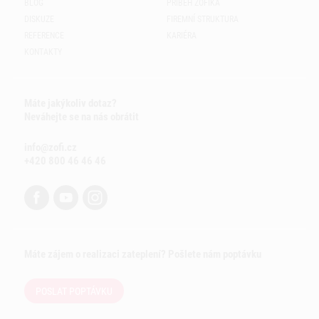
BLOG
PŘÍBĚH ZOFÍKA
DISKUZE
FIREMNÍ STRUKTURA
REFERENCE
KARIÉRA
KONTAKTY
Máte jakýkoliv dotaz?
Neváhejte se na nás obrátit
info@zofi.cz
+420 800 46 46 46
Máte zájem o realizaci zateplení? Pošlete nám poptávku
POSLAT POPTÁVKU