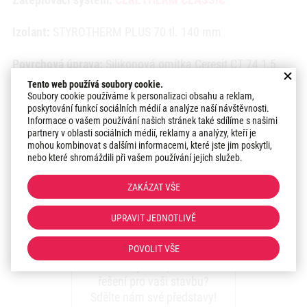
Izolant:
STYROTHERM PLUS 70 tl. 140 mm
Povrchová úprava:
Silikonová omítka Ceresit CT 74 1,5
mm
Tento web používá soubory cookie.
Soubory cookie používáme k personalizaci obsahu a reklam,
poskytování funkcí sociálních médií a analýze naší návštěvnosti.
Odstín:
JM 4
Informace o vašem používání našich stránek také sdílíme s našimi
partnery v oblasti sociálních médií, reklamy a analýzy, kteří je
Datum realizace:
2021
mohou kombinovat s dalšími informacemi, které jste jim poskytli,
nebo které shromáždili při vašem používání jejich služeb.
Region:
Praha a střední Čechy
ZAKÁZAT VŠE
UPRAVIT JEDNOTLIVĚ
Zaujal vás náš přístup k
realizacím?
POVOLIT VŠE
Máte zájem o podobné
řešení pro vaši stavbu?
Sdělte nám své představy!