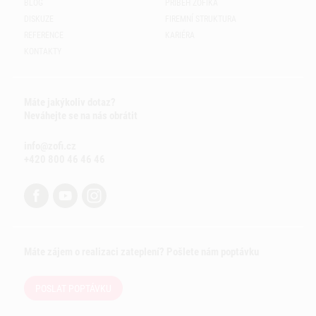
BLOG
PŘÍBĚH ZOFÍKA
DISKUZE
FIREMNÍ STRUKTURA
REFERENCE
KARIÉRA
KONTAKTY
Máte jakýkoliv dotaz?
Neváhejte se na nás obrátit
info@zofi.cz
+420 800 46 46 46
Máte zájem o realizaci zateplení? Pošlete nám poptávku
POSLAT POPTÁVKU