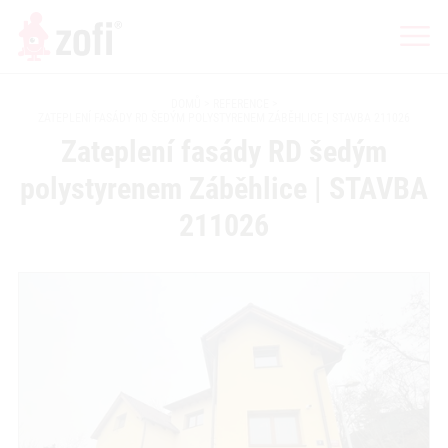
DOMŮ
REFERENCE
ZATEPLENÍ FASÁDY RD ŠEDÝM POLYSTYRENEM ZÁBĚHLICE | STAVBA 211026
Zateplení fasády RD šedým
polystyrenem Záběhlice | STAVBA
211026