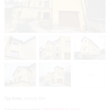
+16
Typ domu:
rodinný dům
Zateplovací systém:
CERETHERM CLASSIC