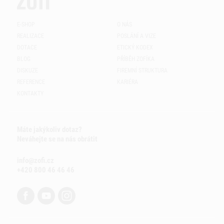
E-SHOP
O NÁS
REALIZACE
POSLÁNÍ A VIZE
DOTACE
ETICKÝ KODEX
BLOG
PŘÍBĚH ZOFÍKA
DISKUZE
FIREMNÍ STRUKTURA
REFERENCE
KARIÉRA
KONTAKTY
Máte jakýkoliv dotaz?
Neváhejte se na nás obrátit
info@zofi.cz
+420 800 46 46 46