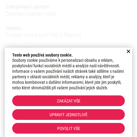
Zateplovací systém:
Zateplení fasádní vatou
Izolant:
Fasádní vata Knauf FKD S Thermal
Povrchová úprava:
Tento web používá soubory cookie.
Silikonová omítka Ceresit ct 74
Soubory cookie používáme k personalizaci obsahu a reklam,
poskytování funkcí sociálních médií a analýze naší návštěvnosti.
Odstín:
Informace o vašem používání našich stránek také sdílíme s našimi
partnery v oblasti sociálních médií, reklamy a analýzy, kteří je
Ceresit Bílá
mohou kombinovat s dalšími informacemi, které jste jim poskytli,
nebo které shromáždili při vašem používání jejich služeb.
Datum realizace:
2018
ZAKÁZAT VŠE
Region:
UPRAVIT JEDNOTLIVĚ
Zlínský kraj
POVOLIT VŠE