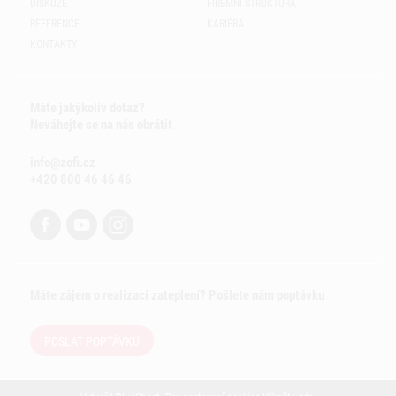
DISKUZE
FIREMNÍ STRUKTURA
REFERENCE
KARIÉRA
KONTAKTY
Máte jakýkoliv dotaz?
Neváhejte se na nás obrátit
info@zofi.cz
+420 800 46 46 46
Máte zájem o realizaci zateplení? Pošlete nám poptávku
POSLAT POPTÁVKU