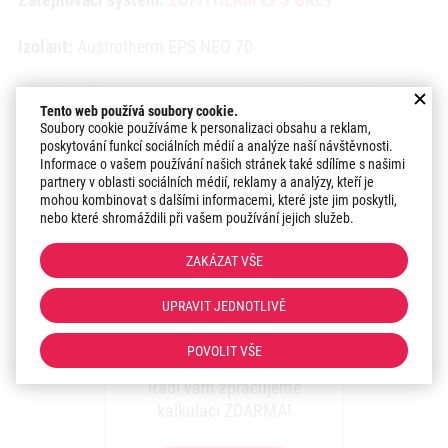
Izolant:
Austrotherm EPS NEO 70
Povrchová úprava:
ZOFITHERM PROFI Silikonová fasádní
Tento web používá soubory cookie.
omítka, Hlazená - Zrno 1,5 mm
Soubory cookie používáme k personalizaci obsahu a reklam,
poskytování funkcí sociálních médií a analýze naší návštěvnosti.
Odstín:
ŠEPOT FLORENCIE 78, S 8026, OSM 1123
Informace o vašem používání našich stránek také sdílíme s našimi
partnery v oblasti sociálních médií, reklamy a analýzy, kteří je
mohou kombinovat s dalšími informacemi, které jste jim poskytli,
Datum realizace:
2024
nebo které shromáždili při vašem používání jejich služeb.
Region:
Morava
ZAKÁZAT VŠE
UPRAVIT JEDNOTLIVĚ
Uvažujete o zateplení
fasády?
POVOLIT VŠE
Rádi vám zpracujeme
kalkulaci ZDARMA!