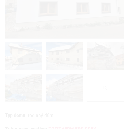
+3
Typ domu:
rodinný dům
Zateplovací systém:
ZOFITHERM EPS GREY