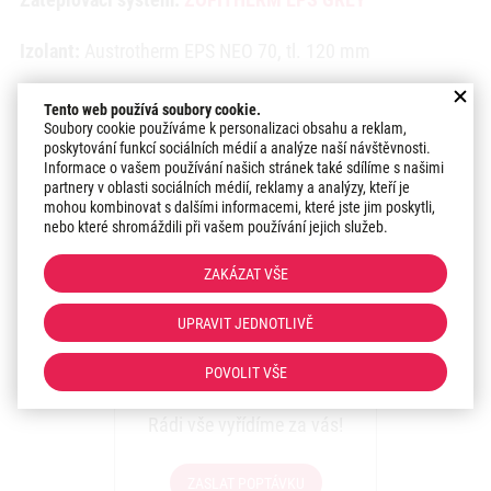
Izolant:
Austrotherm EPS NEO 70, tl. 120 mm
Povrchová úprava:
ZOFITHERM PROFI Silikonová fasádní
Tento web používá soubory cookie.
omítka, Hlazená - Zrno 1,5 mm
Soubory cookie používáme k personalizaci obsahu a reklam,
poskytování funkcí sociálních médií a analýze naší návštěvnosti.
Informace o vašem používání našich stránek také sdílíme s našimi
Odstín:
51 / Čokoládová Mocca
partnery v oblasti sociálních médií, reklamy a analýzy, kteří je
mohou kombinovat s dalšími informacemi, které jste jim poskytli,
nebo které shromáždili při vašem používání jejich služeb.
Datum realizace:
2024
ZAKÁZAT VŠE
Region:
Morava
UPRAVIT JEDNOTLIVĚ
Potřebujete zateplit
POVOLIT VŠE
fasádu ještě letos?
Rádi vše vyřídíme za vás!
ZASLAT POPTÁVKU