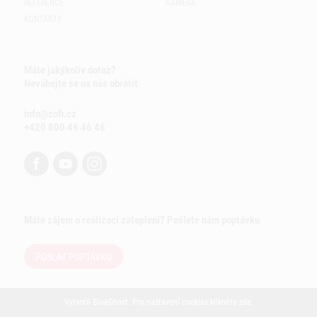
REFERENCE
KARIÉRA
KONTAKTY
Máte jakýkoliv dotaz?
Neváhejte se na nás obrátit
info@zofi.cz
+420 800 46 46 46
Máte zájem o realizaci zateplení? Pošlete nám poptávku
POSLAT POPTÁVKU
Vytvořil
BlueGhost
. Pro nastavení cookies klikněte
zde
.