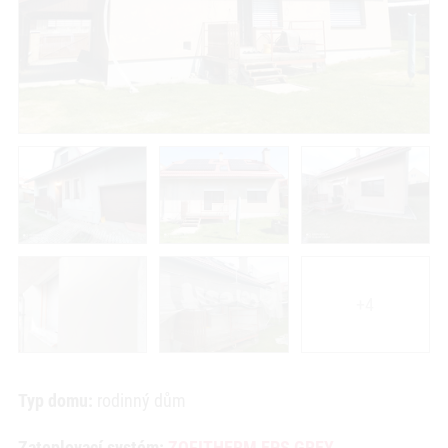
+4
Typ domu:
rodinný dům
Zateplovací systém:
ZOFITHERM EPS GREY