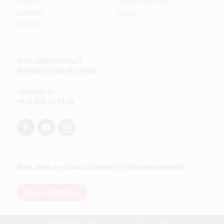
DISKUZE
FIREMNÍ STRUKTURA
REFERENCE
KARIÉRA
KONTAKTY
Máte jakýkoliv dotaz?
Neváhejte se na nás obrátit
info@zofi.cz
+420 800 46 46 46
Máte zájem o realizaci zateplení? Pošlete nám poptávku
POSLAT POPTÁVKU