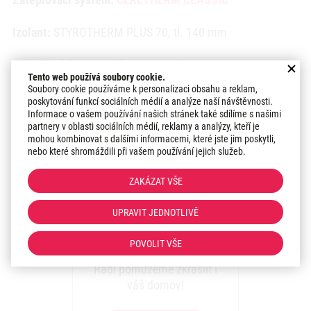
Izolant:
STYROTHERM PLUS 70, tl. 140 mm
Povrchová úprava:
Silikonová omítka Ceresit CT 74 1,5
Tento web používá soubory cookie.
mm
Soubory cookie používáme k personalizaci obsahu a reklam,
poskytování funkcí sociálních médií a analýze naší návštěvnosti.
Odstín:
ZN1
Informace o vašem používání našich stránek také sdílíme s našimi
partnery v oblasti sociálních médií, reklamy a analýzy, kteří je
mohou kombinovat s dalšími informacemi, které jste jim poskytli,
Datum realizace:
2022
nebo které shromáždili při vašem používání jejich služeb.
Region:
Praha
ZAKÁZAT VŠE
UPRAVIT JEDNOTLIVĚ
Líbí se vám naše
realizace?
POVOLIT VŠE
Rádi pomůžeme zkrášlit i
váš domov!