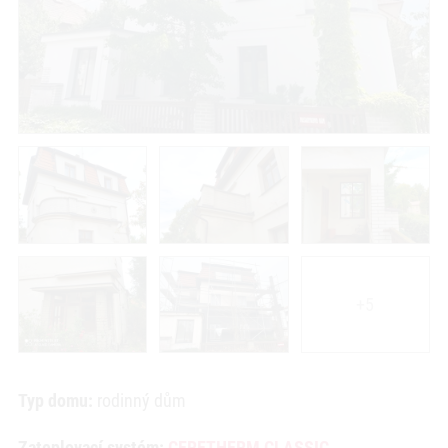
+5
Typ domu:
rodinný dům
Zateplovací systém:
CERETHERM CLASSIC