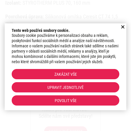
Izolant:
STYROTHERM PLUS 70, 160 mm
Povrchová úprava:
Silikonová omítka Ceresit CT 74 1,5
mm
Tento web používá soubory cookie.
Soubory cookie používáme k personalizaci obsahu a reklam,
Odstín: Arctic 5
poskytování funkcí sociálních médií a analýze naší návštěvnosti.
Informace o vašem používání našich stránek také sdílíme s našimi
Datum r
ealizace:
2022
partnery v oblasti sociálních médií, reklamy a analýzy, kteří je
mohou kombinovat s dalšími informacemi, které jste jim poskytli,
nebo které shromáždili při vašem používání jejich služeb.
Region:
Praha
ZAKÁZAT VŠE
Zaujal vás náš přístup k
UPRAVIT JEDNOTLIVĚ
realizacím?
POVOLIT VŠE
Máte zájem o podobné
řešení pro vaši stavbu?
Sdělte nám své představy!