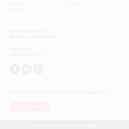
REFERENCE
KARIÉRA
KONTAKTY
Máte jakýkoliv dotaz?
Neváhejte se na nás obrátit
info@zofi.cz
+420 800 46 46 46
Máte zájem o realizaci zateplení? Pošlete nám poptávku
POSLAT POPTÁVKU
Vytvořil
BlueGhost
. Pro nastavení cookies klikněte
zde
.