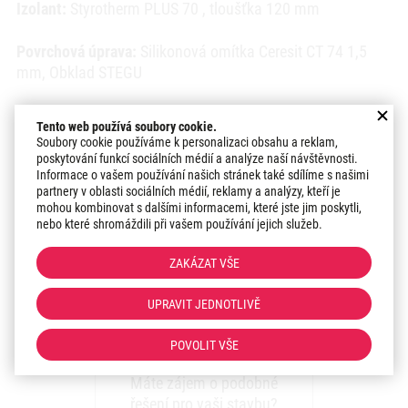
Izolant:
Styrotherm PLUS 70 , tloušťka 120 mm
Povrchová úprava:
Silikonová omítka Ceresit CT 74 1,5
mm, Obklad STEGU
Odstín:
RN1, obklad Stegu Madera 4
Tento web používá soubory cookie.
Soubory cookie používáme k personalizaci obsahu a reklam,
Ostatní práce:
lepení obkladu, nové souvrství balkonu –
poskytování funkcí sociálních médií a analýze naší návštěvnosti.
Informace o vašem používání našich stránek také sdílíme s našimi
kamenný koberec
partnery v oblasti sociálních médií, reklamy a analýzy, kteří je
mohou kombinovat s dalšími informacemi, které jste jim poskytli,
Datum realizace:
2021
nebo které shromáždili při vašem používání jejich služeb.
Region:
Morava
ZAKÁZAT VŠE
UPRAVIT JEDNOTLIVĚ
Máte zájem o realizaci
zateplení?
POVOLIT VŠE
Máte zájem o podobné
řešení pro vaši stavbu?