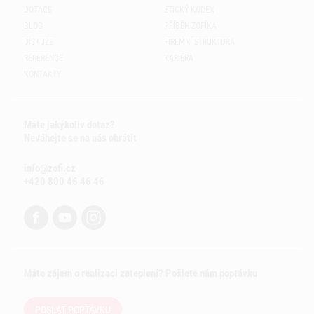
DOTACE
ETICKÝ KODEX
BLOG
PŘÍBĚH ZOFÍKA
DISKUZE
FIREMNÍ STRUKTURA
REFERENCE
KARIÉRA
KONTAKTY
Máte jakýkoliv dotaz?
Neváhejte se na nás obrátit
info@zofi.cz
+420 800 46 46 46
Máte zájem o realizaci zateplení? Pošlete nám poptávku
POSLAT POPTÁVKU