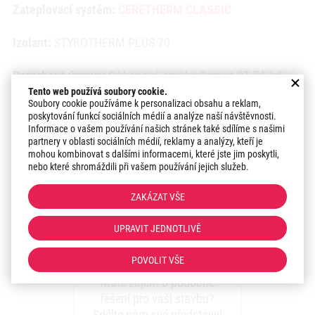
Zateplovací systém:
CERETHERM CLASSIC
Izolant:
STYROTHERM PLUS 70
Povrchová úprava:
Silikonová omítka Ceresit CT 74 1,5
mm
Tento web používá soubory cookie.
Soubory cookie používáme k personalizaci obsahu a reklam,
poskytování funkcí sociálních médií a analýze naší návštěvnosti.
Odstín:
Madeira 1
Informace o vašem používání našich stránek také sdílíme s našimi
partnery v oblasti sociálních médií, reklamy a analýzy, kteří je
mohou kombinovat s dalšími informacemi, které jste jim poskytli,
Datum realizace:
2022
nebo které shromáždili při vašem používání jejich služeb.
Region: Střední Čechy
ZAKÁZAT VŠE
UPRAVIT JEDNOTLIVĚ
Zaujal vás náš přístup k
realizacím?
POVOLIT VŠE
Máte zájem o podobné
řešení pro vaši stavbu?
Sdělte nám své představy!