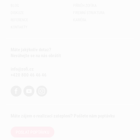
BLOG
PŘÍBĚH ZOFÍKA
DISKUZE
FIREMNÍ STRUKTURA
REFERENCE
KARIÉRA
KONTAKTY
Máte jakýkoliv dotaz?
Neváhejte se na nás obrátit
info@zofi.cz
+420 800 46 46 46
Máte zájem o realizaci zateplení? Pošlete nám poptávku
POSLAT POPTÁVKU