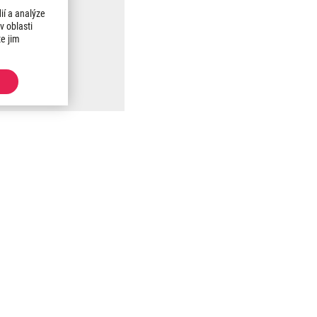
ií a analýze
v oblasti
te jim