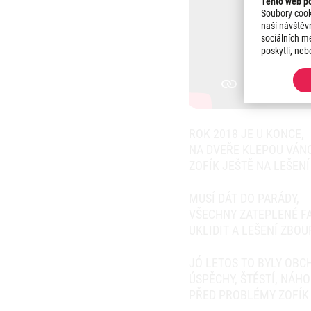
Tento web po
Soubory cook
naší návštěv
sociálních mé
poskytli, neb
ROK 2018 JE U KONCE,
NA DVEŘE KLEPOU VÁN
ZOFÍK JEŠTĚ NA LEŠENÍ 
MUSÍ DÁT DO PARÁDY,
VŠECHNY ZATEPLENÉ FA
UKLIDIT A LEŠENÍ ZBOU
JÓ LETOS TO BYLY OBC
ÚSPĚCHY, ŠTĚSTÍ, NÁHO
PŘED PROBLÉMY ZOFÍK 