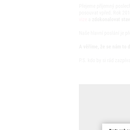
Přejeme příjemný poslech
posouvat vpřed. Rok 201
vize
a
zdokonalovat stav
Naše hlavní poslání je p
A věříme, že se nám to d
P.S. kdo by si rád zazpí