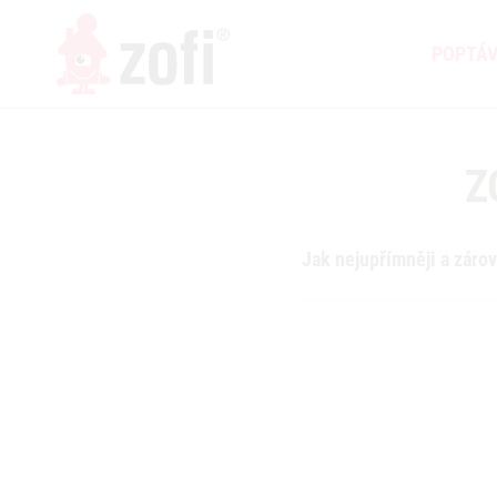
POPTÁ
Z
Jak nejupřímněji a zár