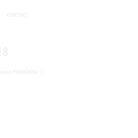
KONTAKT
18
přece PÍSNIČKOU :)