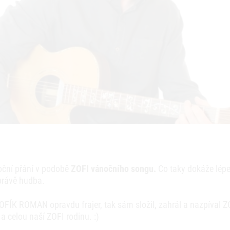
oční přání v podobě
ZOFI vánočního songu.
Co taky dokáže lépe
právě hudba.
 ZOFÍK ROMAN opravdu frajer, tak sám složil, zahrál a nazpíva
a celou naší ZOFI rodinu. :)