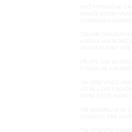
KDYŽ POPROSÍŠ HO O R
POMŮŽE NACENÍ FASÁD
S ÚSMĚVEM V OLOMOUCI
ZDRAVÍM ZÁKAZNÍKY A 
A DĚKUJI VÁM NESMĚLE
ZA DŮVĚRU PLNIT VAŠE 
PŘIJĎTE ZASE NA RADU
V PRODEJNĚ A NA WEBU
TAK VŠEM VESELÉ VÁNO
VŠE NEJLEPŠÍ V NOVÉM
HODNĚ ŠTĚSTÍ, HODNĚ 
TAK NEKOUKEJ SE DO 
STAROSTI V ZIMĚ ZASY
TAK VŠEM VESELÉ VÁNO