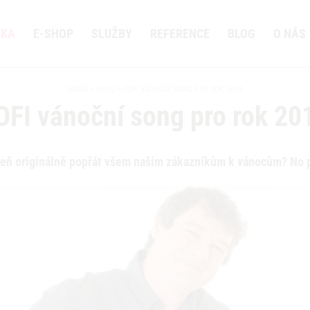
VKA
E-SHOP
SLUŽBY
REFERENCE
BLOG
O NÁS
DOMŮ
BLOG
ZOFI VÁNOČNÍ SONG PRO ROK 2018
OFI vánoční song pro rok 20
oveň originálně popřát všem naším zákazníkům k vánocům? No 