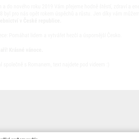
 a do nového roku 2019 Vám přejeme hodně štěstí, zdraví a ene
8 byl pro nás opět rokem úspěchů a růstu. Jen díky vám můžem
ebnictví v České republice.
řece: Pomáhat lidem a vytvářet hezčí a úspornější Česko.
aří! Krásné vánoce.
val společně s Romanem, text najdete pod videem :)