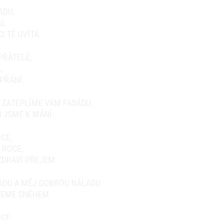
ADU,
U,
 TĚ UVÍTÁ.
PŘÁTELÉ,
,
PŘÁNÍ.
, ZATEPLÍME VÁM FASÁDU,
 JSME K MÁNÍ.
CE,
 ROCE,
ZDRAVÍ PŘEJEM.
ZADU A MĚJ DOBROU NÁLADU
PEME SNĚHEM.
CE,