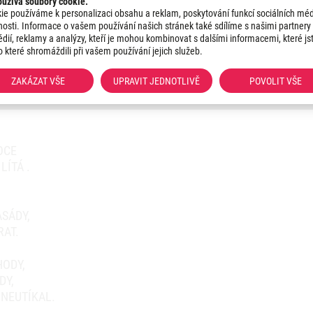
užívá soubory cookie.
ie používáme k personalizaci obsahu a reklam, poskytování funkcí sociálních méd
nosti. Informace o vašem používání našich stránek také sdílíme s našimi partnery 
dií, reklamy a analýzy, kteří je mohou kombinovat s dalšími informacemi, které js
o které shromáždili při vašem používání jejich služeb.
ZAKÁZAT VŠE
UPRAVIT JEDNOTLIVĚ
POVOLIT VŠE
OCE
LÍTÁ .
SÁDY,
RAT.
HODY,
DY,
NEUTÍKAL.