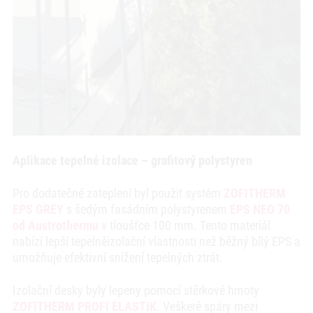
Aplikace tepelné izolace – grafitový polystyren
Pro dodatečné zateplení byl použit systém
ZOFITHERM
EPS GREY
s šedým fasádním polystyrenem
EPS NEO 70
od Austrothermu
v tloušťce 100 mm. Tento materiál
nabízí lepší tepelněizolační vlastnosti než běžný bílý EPS a
umožňuje efektivní snížení tepelných ztrát.
Izolační desky byly lepeny pomocí stěrkové hmoty
ZOFITHERM PROFI ELASTIK
. Veškeré spáry mezi