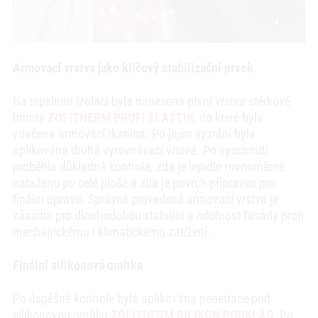
Armovací vrstva jako klíčový stabilizační prvek
Na tepelnou izolaci byla nanesena první vrstva stěrkové
hmoty
ZOFITHERM PROFI ELASTIK
, do které byla
vtlačena armovací tkanina. Po jejím vyzrání byla
aplikována druhá vyrovnávací vrstva. Po vyschnutí
proběhla důkladná kontrola, zda je lepidlo rovnoměrně
nataženo po celé ploše a zda je povrch připraven pro
finální úpravu. Správně provedená armovací vrstva je
zásadní pro dlouhodobou stabilitu a odolnost fasády proti
mechanickému i klimatickému zatížení.
Finální silikonová omítka
Po úspěšné kontrole byla aplikována penetrace pod
silikonovou omítku
ZOFITHERM SILIKON PODKLAD
. Po