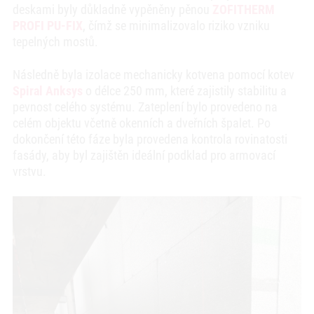
deskami byly důkladně vypěněny pěnou
ZOFITHERM
PROFI PU-FIX
, čímž se minimalizovalo riziko vzniku
tepelných mostů.
Následně byla izolace mechanicky kotvena pomocí kotev
Spiral Anksys
o délce 250 mm, které zajistily stabilitu a
pevnost celého systému. Zateplení bylo provedeno na
celém objektu včetně okenních a dveřních špalet. Po
dokončení této fáze byla provedena kontrola rovinatosti
fasády, aby byl zajištěn ideální podklad pro armovací
vrstvu.