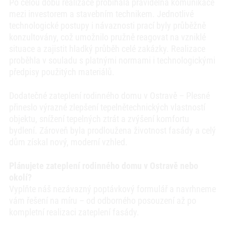
Po celou dobu realizace probíhala pravidelná komunikace
mezi investorem a stavebním technikem. Jednotlivé
technologické postupy i návaznosti prací byly průběžně
konzultovány, což umožnilo pružně reagovat na vzniklé
situace a zajistit hladký průběh celé zakázky. Realizace
proběhla v souladu s platnými normami i technologickými
předpisy použitých materiálů.
Dodatečné zateplení rodinného domu v Ostravě – Plesné
přineslo výrazné zlepšení tepelnětechnických vlastností
objektu, snížení tepelných ztrát a zvýšení komfortu
bydlení. Zároveň byla prodloužena životnost fasády a celý
dům získal nový, moderní vzhled.
Plánujete zateplení rodinného domu v Ostravě nebo
okolí?
Vyplňte náš nezávazný poptávkový formulář a navrhneme
vám řešení na míru – od odborného posouzení až po
kompletní realizaci zateplení fasády.