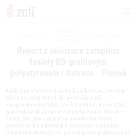
DOMŮ
BLOG
REPORT Z REALIZACE ZATEPLENÍ FASÁDY RD GRAFITOVÝM POLYSTYRENEM |
OSTRAVA - PLESNÁ
Report z realizace zateplení
fasády RD grafitovým
polystyrenem | Ostrava - Plesná
Každý dům si po letech zaslouží modernizaci, která mu
vrátí nejen nový vzhled, ale především lepší
energetickou efektivitu a delší životnost. V roce 2025
jsme realizovali zateplení rodinného domu v Ostravě –
Plesné, kde jsme navázali na původní konstrukci a
vytvořili fasádu odpovídající současným technickým
standardům. Podívejte se, jak celý proces probíhal a jaké