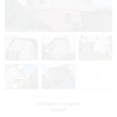
+9
Uvažujete o zateplení
fásády?