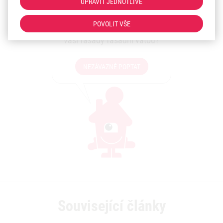
UPRAVIT JEDNOTLIVĚ
Plánujete zateplení?
POVOLIT VŠE
Máte zájem o zateplení
vaší fasády fasádní vatou?
NEZÁVAZNĚ POPTAT
Související články