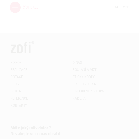
ČÍST DÁLE
14. 3. 2018
E-SHOP
O NÁS
REALIZACE
POSLÁNÍ A VIZE
DOTACE
ETICKÝ KODEX
BLOG
PŘÍBĚH ZOFÍKA
DISKUZE
FIREMNÍ STRUKTURA
REFERENCE
KARIÉRA
KONTAKTY
Máte jakýkoliv dotaz?
Neváhejte se na nás obrátit