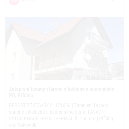
ČÍST DÁLE
25. 5. 2018
Zateplení fasády starého cihelného a kamenného
RD, Příčina
REPORT ZE STAVBY č. 171003 | Zateplení fasády
starého cihelného a kamenného domu FASÁDNÍ
VATOU KNAUF FKD S THERMAL tl. 160mm | Příčina,
okr. Rakovník