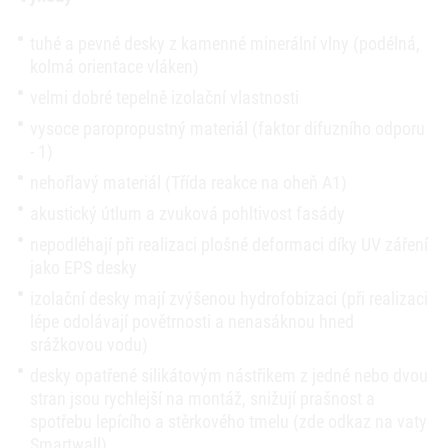
tuhé a pevné desky z kamenné minerální vlny (podélná,
kolmá orientace vláken)
velmi dobré tepelně izolační vlastnosti
vysoce paropropustný materiál (faktor difuzního odporu
- 1)
nehořlavý materiál (Třída reakce na oheň A1)
akustický útlum a zvuková pohltivost fasády
nepodléhají při realizaci plošné deformaci díky UV záření
jako EPS desky
izolační desky mají zvýšenou hydrofobizaci (při realizaci
lépe odolávají povětrnosti a nenasáknou hned
srážkovou vodu)
desky opatřené silikátovým nástřikem z jedné nebo dvou
stran jsou rychlejší na montáž, snižují prašnost a
spotřebu lepícího a stěrkového tmelu (zde odkaz na vaty
Smartwall)