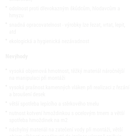
odolnost proti dřevokazným škůdcům, hlodavcům a
hmyzu
snadná opracovatelnost - výrobky lze řezat, vrtat, lepit,
atd
ekologická a hygienická nezávadnost
Nevýhody
vysoká objemová hmotnost, těžký materiál náročnější
na manipulaci při montáži
vysoká prašnost kamenných vláken při realizaci z řezání
a broušení desek
větší spotřeba lepícího a stěrkového tmelu
nutnost kotvení hmoždinkou s ocelovým trnem a větší
spotřeba hmoždinek na m2
náchylný materiál na zatečení vody při montáži, větší