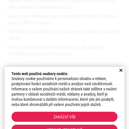
objem vlhkosti nasáknuté do izolace výrazně snižuje
jeho tepelně izolační vlastnosti
spáry mezi deskami nelze vyplňovat montážní pěnou,
pouze přířezy izolace
minerální vatu nelze řezat odporovým drátem jako EPS
desky
nelze pro kotvení minerální vaty použít závrtné
hmoždinky jako u EPS izolantů
GALERIE NAŠICH REFERENCÍ ZATEPLENÍ FASÁD MINERÁLNÍ FASÁDNÍ
Tento web používá soubory cookie.
VATOU
Soubory cookie používáme k personalizaci obsahu a reklam,
poskytování funkcí sociálních médií a analýze naší návštěvnosti.
Informace o vašem používání našich stránek také sdílíme s našimi
partnery v oblasti sociálních médií, reklamy a analýzy, kteří je
mohou kombinovat s dalšími informacemi, které jste jim poskytli,
nebo které shromáždili při vašem používání jejich služeb.
ZAKÁZAT VŠE