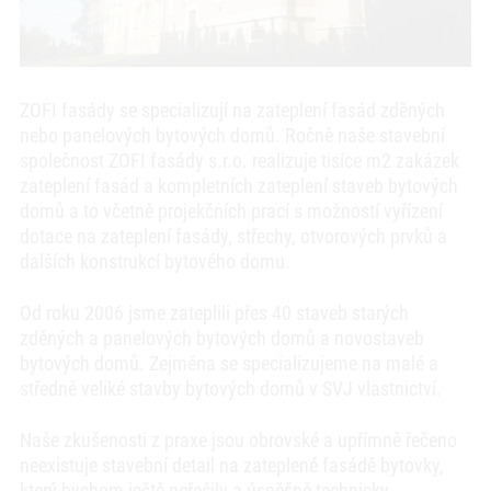
ZOFI fasády se specializují na zateplení fasád zděných
nebo panelových bytových domů. Ročně naše stavební
společnost ZOFI fasády s.r.o. realizuje tisíce m2 zakázek
zateplení fasád a kompletních zateplení staveb bytových
domů a to včetně projekčních prací s možností vyřízení
dotace na zateplení fasády, střechy, otvorových prvků a
dalších konstrukcí bytového domu.
Od roku 2006 jsme zateplili přes 40 staveb starých
zděných a panelových bytových domů a novostaveb
bytových domů. Zejména se specializujeme na malé a
středně veliké stavby bytových domů v SVJ vlastnictví.
Naše zkušenosti z praxe jsou obrovské a upřímně řečeno
neexistuje stavební detail na zateplené fasádě bytovky,
který bychom ještě neřešily a úspěšně technicky