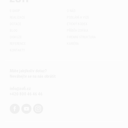
E-SHOP
O NÁS
REALIZACE
POSLÁNÍ A VIZE
DOTACE
ETICKÝ KODEX
BLOG
PŘÍBĚH ZOFÍKA
DISKUZE
FIREMNÍ STRUKTURA
REFERENCE
KARIÉRA
KONTAKTY
Máte jakýkoliv dotaz?
Neváhejte se na nás obrátit
info@zofi.cz
+420 800 46 46 46