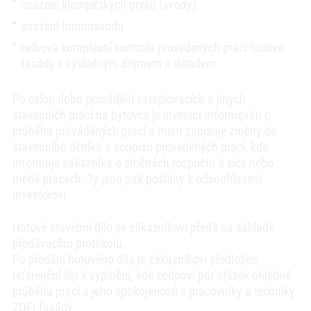
osazení klempířských prvků (svody)
osazení hromosvodu
celková komplexní kontrola provedených prací hotové
fasády s výsledným dojmem a detailem
Po celou dobu provádění zateplovacích a jiných
stavebních prací na bytovce je investor informován o
průběhu prováděných prací a mistr zapisuje změny do
stavebního deníku a soupisu provedených prací, kde
informuje zákazníka o změnách rozpočtu a více nebo
méně pracech. Ty jsou pak poslány k odsouhlasení
investorovi.
Hotové stavební dílo se zákazníkovi předá na základě
předávacího protokolu.
Po předání hotového díla je zákazníkovi předložen
referenční list k vyplnění, kde zodpoví pár otázek ohledně
průběhu prací a jeho spokojenosti s pracovníky a techniky
ZOFI fasády.