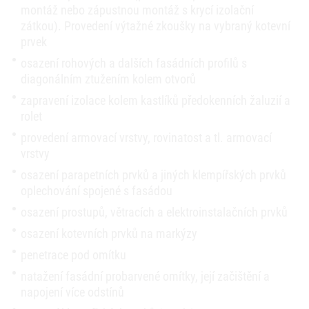
montáž nebo zápustnou montáž s krycí izolační
zátkou). Provedení výtažné zkoušky na vybraný kotevní
prvek
osazení rohových a dalších fasádních profilů s
diagonálním ztužením kolem otvorů
zapravení izolace kolem kastlíků předokenních žaluzií a
rolet
provedení armovací vrstvy, rovinatost a tl. armovací
vrstvy
osazení parapetních prvků a jiných klempířských prvků
oplechování spojené s fasádou
osazení prostupů, větracích a elektroinstalačních prvků
osazení kotevních prvků na markýzy
penetrace pod omítku
natažení fasádní probarvené omítky, její začištění a
napojení více odstínů