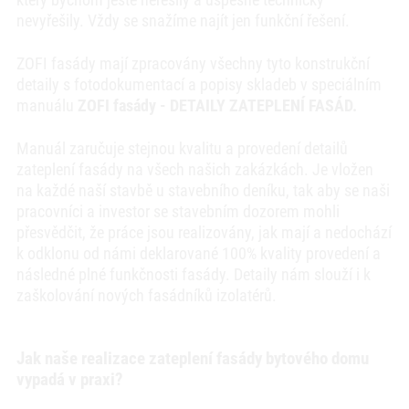
nevyřešily. Vždy se snažíme najít jen funkční řešení.
ZOFI fasády mají zpracovány všechny tyto konstrukční
detaily s fotodokumentací a popisy skladeb v speciálním
manuálu
ZOFI fasády - DETAILY ZATEPLENÍ FASÁD.
Manuál zaručuje stejnou kvalitu a provedení detailů
zateplení fasády na všech našich zakázkách. Je vložen
na každé naší stavbě u stavebního deníku, tak aby se naši
pracovníci a investor se stavebním dozorem mohli
přesvědčit, že práce jsou realizovány, jak mají a nedochází
k odklonu od námi deklarované 100% kvality provedení a
následné plné funkčnosti fasády. Detaily nám slouží i k
zaškolování nových fasádníků izolatérů.
Jak naše realizace zateplení fasády bytového domu
vypadá v praxi?