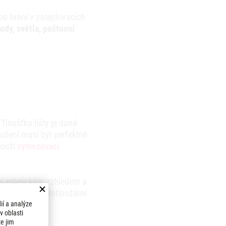
bo brání v zateplovacích
ody, světla, poštovní
Tloušťka lišty je daná
ožení musí být perfektně
louží
vymezovací
 s estetickým vzhledem a
ní zároveň i protipožární
ií a analýze
v oblasti
te jim