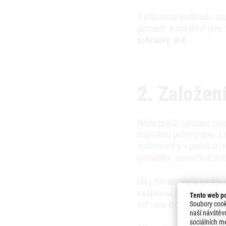
S přípravou podkladu sou
pracech. Konkrétně jsou
schránky, atd.
2. Založen
Nejběžnější založení zat
tloušťkou polystyrenu. L
vodorovné a v perfektní 
podložky.
Jednotlivé sok
Díky hliníkovému profilu
okapovou funkcí, důležit
Tento web po
ochranu izolantu a chrán
Soubory cook
naší návštěv
sociálních mé