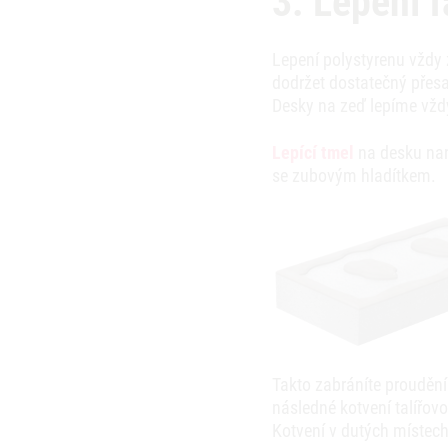
3. Lepení 
Lepení polystyrenu vždy 
dodržet dostatečný přesa
Desky na zeď lepíme vžd
Lepící tmel
na desku nan
se zubovým hladítkem.
Takto zabráníte prouděn
následné kotvení talířov
Kotvení v dutých místec