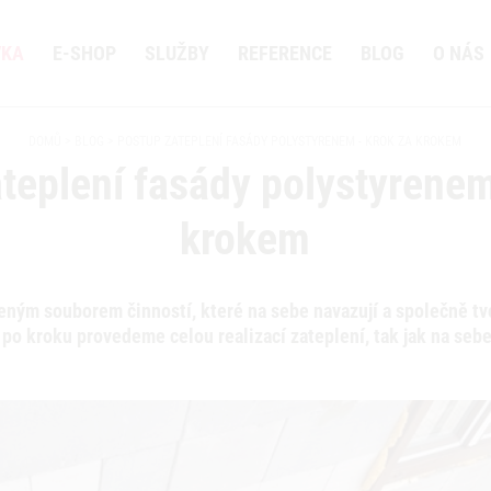
VKA
E-SHOP
SLUŽBY
REFERENCE
BLOG
O NÁS
DOMŮ
BLOG
POSTUP ZATEPLENÍ FASÁDY POLYSTYRENEM - KROK ZA KROKEM
teplení fasády polystyrenem
krokem
leným souborem činností, které na sebe navazují a společně tv
po kroku provedeme celou realizací zateplení, tak jak na sebe