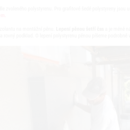
dle zvoleného polystyrenu. Pro grafitové šedé polystyreny jsou 
em.
 izolantu na montážní pěnu.
Lepení pěnou šetří čas
a je méně ná
a rovný podklad. O lepení polystyrenu pěnou píšeme podrobně 