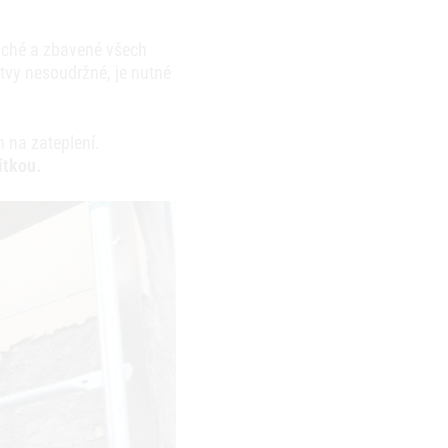
suché a zbavené všech
vy nesoudržné, je nutné
 na zateplení.
ítkou.