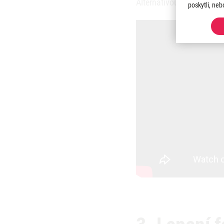
Alternativou k hliníkové l
poskytli, neb