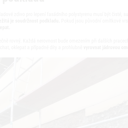
adové zdivo pro lepení fasádního polystyrenu musí být čisté, 
ežitá je soudržnost podkladu.
Pokud jsou původní omítkové vrst
lepat.
ečně rovný. Každá nerovnost bude omezením při dalších pracech
chat, oklepat a případné díry a prohlubně
vyrovnat jádrovou om