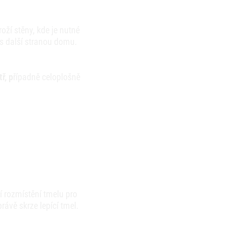
oží stěny, kde je nutné
 s další stranou domu.
ř, p
řípadně celoplošně
 rozmístění tmelu pro
ávě skrze lepící tmel.