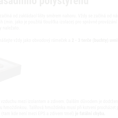
fasádního polystyrenu
začíná od zakládací lišty směrem nahoru. Vždy se začíná od nár
h (min. jako je použitá tloušťka izolace) pro správné provázání
y naležato.
ášejte vždy jako obvodový rámeček a
2 - 3 terče (buchty) uvnit
í vzduchu mezi izolantem a zdivem. Dalším důvodem je dodržení
ou hmoždinkou. Talířová hmoždinka musí při kotvení procházet pr
h (tam kde není mezi EPS a zdivem tmel)
je fatální chyba.