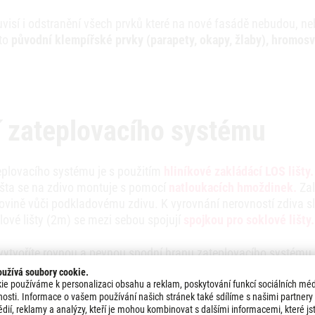
visí i odstranění všech prvků které na nové fasádě nebudou, ne
 to
původní klempířské prvky (parapety, okapy, žlaby), hromosv
í zateplovacího systému
eplovacího systému je s použitím
hliníkové zakládácí LOS lišty.
išta se na zdivo montuje s pomocí
natloukacích
hmoždinek.
Zal
rovině vůči podkladovému zdivu. K vyrovnání nerovností zdiva s
lové lišty (2m) se mezi sebou spojují
spojkou pro soklové lišty.
 vytvoříte rovnou a pevnou spodní hranu zateplovacího systému
ou pro správný odvod vody z fasády. Hliníková zakládací lišta pl
užívá soubory cookie.
í systém proti vniknutí škůdců.
ie používáme k personalizaci obsahu a reklam, poskytování funkcí sociálních méd
nosti. Informace o vašem používání našich stránek také sdílíme s našimi partnery 
dií, reklamy a analýzy, kteří je mohou kombinovat s dalšími informacemi, které js