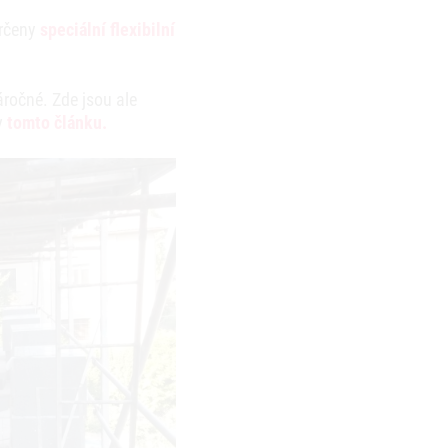
určeny
speciální flexibilní
ročné. Zde jsou ale
v
tomto článku.