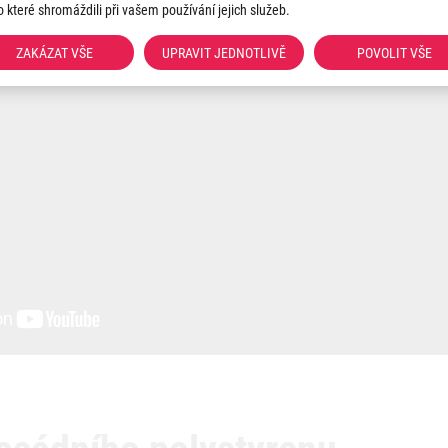
iště jsou i
PVC zakládací sady,
nebo založení systému na dřevěn
o které shromáždili při vašem používání jejich služeb.
ZAKÁZAT VŠE
UPRAVIT JEDNOTLIVĚ
POVOLIT VŠE